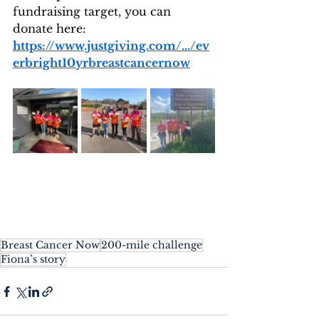
fundraising target, you can 
donate here:
https://www.justgiving.com/.../ev
erbright10yrbreastcancernow
Breast Cancer Now
200-mile challenge
Fiona’s story