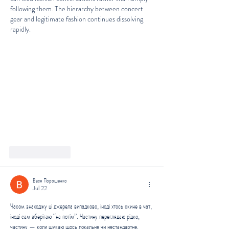
following them. The hierarchy between concert 
gear and legitimate fashion continues dissolving 
rapidly.
Like
Reply
Вася Порошенко
Jul 22
Часом знаходжу ці джерела випадково, іноді хтось скине в чат, 
іноді сам зберігаю “на потім”. Частину переглядаю рідко, 
частину — коли шукаю щось локальне чи нестандартне.    