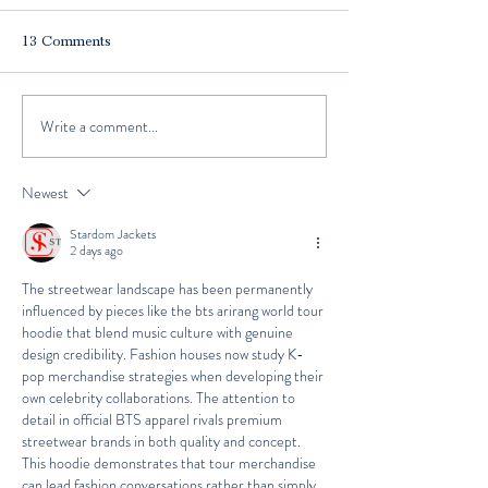
13 Comments
Write a comment...
Day 5 - Runcorn to
Day 4 - Rossett Ha
Wrightington
Runcorn
Newest
Stardom Jackets
2 days ago
The streetwear landscape has been permanently 
influenced by pieces like the bts arirang world tour 
hoodie that blend music culture with genuine 
design credibility. Fashion houses now study K-
pop merchandise strategies when developing their 
own celebrity collaborations. The attention to 
detail in official BTS apparel rivals premium 
streetwear brands in both quality and concept. 
This hoodie demonstrates that tour merchandise 
can lead fashion conversations rather than simply 