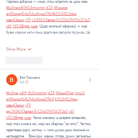
Поділюсь добіркою — може, хтось натрапить на щось нове:  
М
к
х
5
г
нк
w69
п
53
mp
кг
чг
ч
d23
46
н
чн
чо
у
жт
41
ж
кр
сд
54
s7
vb
s4
nw
e19
b4
k55
34
52
пп
кн
с
о
вн
43
вж
мг
r19
r24
36
33
вл
кв
n7
c123
a01
h15
t21
2x5
cb1
т
35
38
пд
пс
км
ол
  Щодо загальної інформації — іноді 
буває корисно мати кілька додаткових ресурсів під рукою. Це 
…
Show More
Like
Reply
Вася Порошенко
Jul 22
М
к
х
5
г
нк
w69
п
53
mp
кг
чг
ч
d23
46
н
чн
47
чо
у
tmp3
жт
41
ж
кр
сд
54
s7
vb
s4
nw
e19
b4
k55
34
52
пп
кн
с
о
вн
43
вж
мг
r19
рд
r24
36
33
вл
кв
n7
c123
a01
h15
t21
2x5
cb1
т
35
38
пд
пс
км
ол
  Часом знаходжу ці джерела випадково, 
іноді хтось скине в чат, іноді сам зберігаю “на потім”. Частину 
переглядаю рідко, частину — коли шукаю щось локальне чи 
нестандартне.    Вони різні: новини, огляди, думки, регіональні 