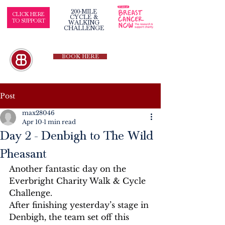
200-MILE
CLICK HERE
CYCLE &
TO SUPPORT
WALKING
CHALLENGE
BOOK HERE
Post
max28046
Apr 10
1 min read
Day 2 - Denbigh to The Wild
Pheasant
Another fantastic day on the 
Everbright Charity Walk & Cycle 
Challenge.
After finishing yesterday’s stage in 
Denbigh, the team set off this 