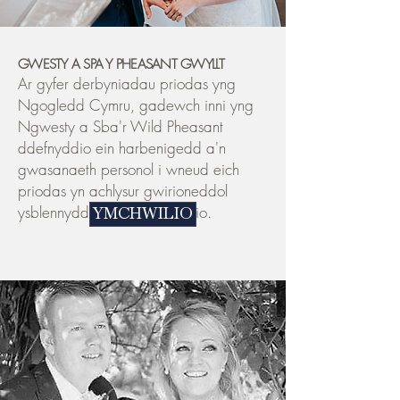
GWESTY A SPA Y PHEASANT GWYLLT
Ar gyfer derbyniadau priodas yng
Ngogledd Cymru, gadewch inni yng
Ngwesty a Sba'r Wild Pheasant
ddefnyddio ein harbenigedd a'n
gwasanaeth personol i wneud eich
priodas yn achlysur gwirioneddol
ysblennydd ac yn un i'w gofio.
YMCHWILIO