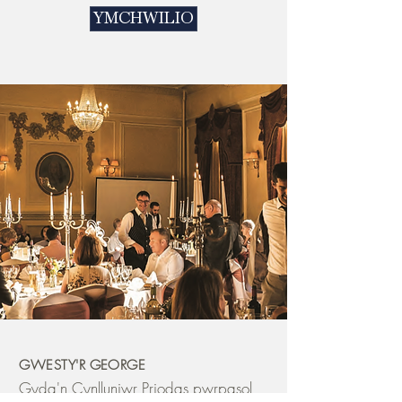
YMCHWILIO
GWESTY'R
GEORGE
Gyda'n Cynlluniwr Priodas pwrpasol