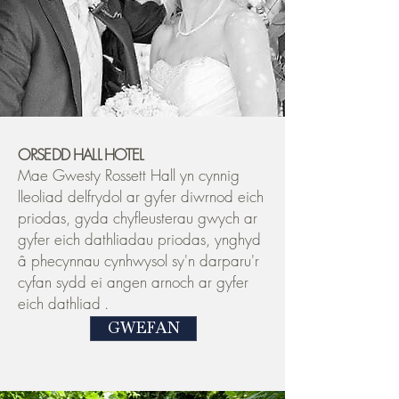
ORSEDD HALL
HOTEL
Mae Gwesty Rossett Hall yn cynnig
lleoliad delfrydol ar gyfer diwrnod eich
priodas, gyda chyfleusterau gwych ar
gyfer eich dathliadau priodas, ynghyd
â phecynnau cynhwysol sy'n darparu'r
cyfan sydd ei angen arnoch ar gyfer
eich dathliad
.
GWEFAN