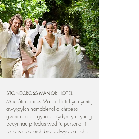
STONECROSS
MANOR
HOTEL
Mae Stonecross Manor Hotel yn cynnig
awyrgylch hamddenol a chroeso
gwirioneddol gynnes. Rydym yn cynnig
pecynnau priodas wedi'u personoli i
roi diwrnod eich breuddwydion i chi.