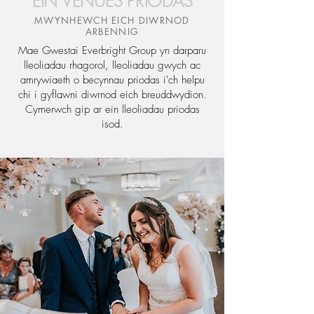
EIN VENUES PRIODAS
MWYNHEWCH EICH DIWRNOD
ARBENNIG
Mae Gwestai Everbright Group yn darparu
lleoliadau rhagorol, lleoliadau gwych ac
amrywiaeth o becynnau priodas i'ch helpu
chi i gyflawni diwrnod eich breuddwydion.
Cymerwch gip ar ein lleoliadau priodas
isod.