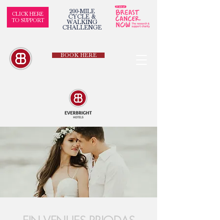
200-MILE
CLICK HERE
CYCLE &
TO SUPPORT
WALKING
CHALLENGE
BOOK HERE